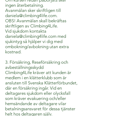
Om kursen redan påbörjats sker
ingen återbetalning.
Avanmälan sker skriftligen till
daniela@climbing4life.com
.
OBS! Avanmälan skall bekräftas
skriftligen av Climbing4Life.
Vid sjukdom kontakta
daniela@climbing4life.com
med
sjukintyg så hjälper vi dig med
ombokning/avbokning utan extra
kostnad.
3. Försäkring, Reseförsäkring och
avbeställningsskydd
Climbing4Life kräver att kunden är
medlem i en klätterklubb som är
ansluten till Svenska Klätterförbundet,
där en försäkring ingår. Vid en
deltagares sjukdom eller olycksfall
som kräver evakuering och/eller
hemsändande av deltagare vilar
betalningsansvaret för dessa tjänster
helt hos deltagaren själv.