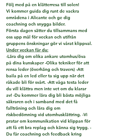
Följ med på en klätterresa till solen!
Vi kommer guida dig runt de vackra 
områdena i Alicante och ge dig 
coachning och snygga bilder.
Första dagen sätter du tillsammans med 
oss upp mål för veckan och utifrån 
gruppens önskningar gör vi vårat klippval.
Under veckan får du:
-Lära dig om olika ankare utomhus/öva 
på dina kunskaper -Olika tekniker för att 
rensa leder (överhäng och travers) -Att 
baila på en led eller ta sig upp när det 
råkade bli för svårt. -Att våga testa leder 
du vill klättra men inte vet om du klarar 
av! -Du kommer lära dig bli bästa möjliga 
säkraren och i samband med det få 
fallträning och lära dig om 
riskbedömning vid utomhusklättring. -Vi 
pratar om kommunikation vid klippan för 
att få ett bra replag och känna sig trygg. -
Du får coachning och feedback kring 