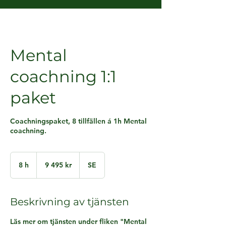
Mental
coachning 1:1
paket
Coachningspaket, 8 tillfällen á 1h Mental
coachning.
9 495
svenska
8 h
8
9 495 kr
SE
kronor
h
Beskrivning av tjänsten
Läs mer om tjänsten under fliken "Mental