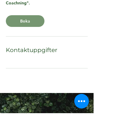
Coachning".
Boka
Kontaktuppgifter
Email
daniela@climbing4life.com
Follow