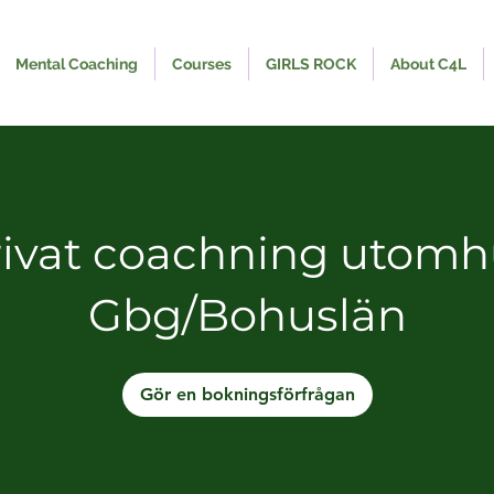
Mental Coaching
Courses
GIRLS ROCK
About C4L
rivat coachning utomh
Gbg/Bohuslän
Gör en bokningsförfrågan