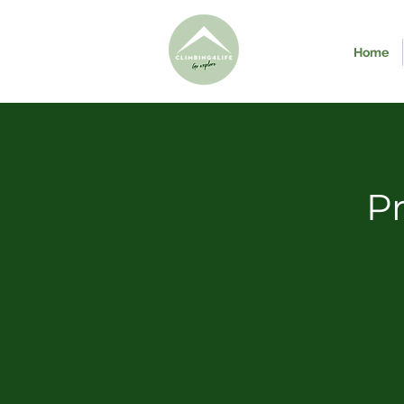
Home
P