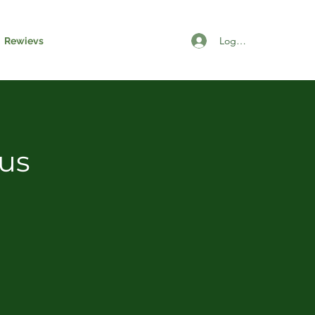
Logga in
Rewievs
us