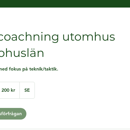
 coachning utomhus
ohuslän
med fokus på teknik/taktik.
0
ska
 200 kr
SE
r
sförfrågan