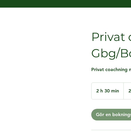
Privat
Gbg/B
Privat coachning 
2 20
sven
2 h 30 min
2
2
krono
h
3
0
Gör en bokning
m
i