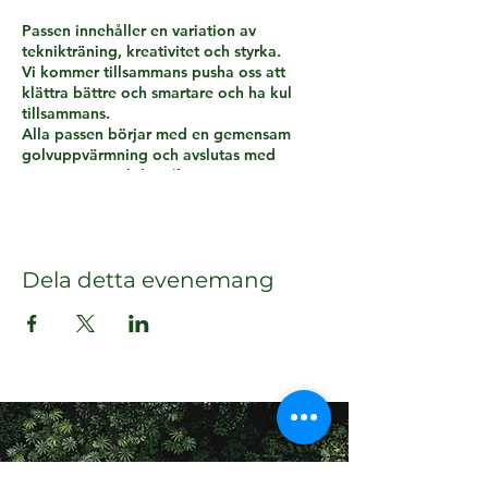
Passen innehåller en variation av
teknikträning, kreativitet och styrka.
Vi kommer tillsammans pusha oss att
klättra bättre och smartare och ha kul
tillsammans.
Alla passen börjar med en gemensam
golvuppvärmning och avslutas med
gemensam mobilitet/fysträning som är
anpassad för klättringen.
Du har efter varje pass med dig en
hemläxa att öva på.
Dela detta evenemang
Träningen läggs upp efter din och
gruppens nivå och färdigheter.
NIVÅ
För dig som klättrar upp till rosa boulders.
UTRUSTNING
Egen utrustning krävs (alt. hyra på
Email
Klätterlabbet)
daniela@climbing4life.com