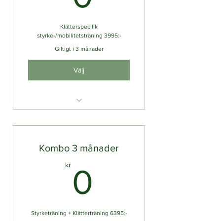
Klätterspecifik
styrke-/mobilitetsträning 3995:-
Giltigt i 3 månader
Välj
Tre
coaching-/uppföljningssamtal á
30min
Kombo 3 månader
Screening och uppföljning av
din utveckling
0kr
kr
0
Tillgång till TrueCoach appen
med program, upplägg & chat
Individuellt styrkeprogram lagt
efter din tid och dina mål
Styrketräning + Klätterträning 6395:-