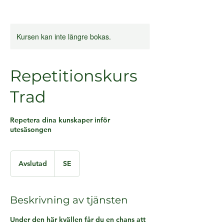
Kursen kan inte längre bokas.
Repetitionskurs
Trad
Repetera dina kunskaper inför
utesäsongen
Avslutad
A
SE
v
s
l
Beskrivning av tjänsten
u
t
Under den här kvällen får du en chans att
a