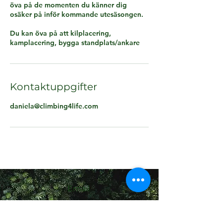
öva på de momenten du känner dig
d
osäker på inför kommande utesäsongen.
Du kan öva på att kilplacering,
kamplacering, bygga standplats/ankare
Kontaktuppgifter
daniela@climbing4life.com
Email
daniela@climbing4life.com