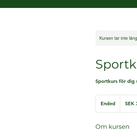
Kursen tar inte lä
Sportk
Sportkurs för dig 
3,000
Swedish
Ended
E
SEK 
kronor
n
d
e
Om kursen
d