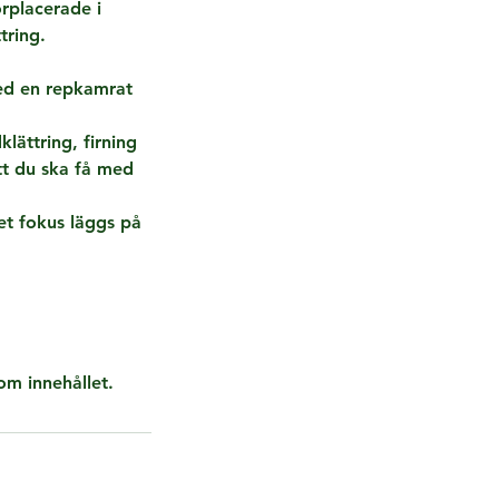
örplacerade i
tring.
med en repkamrat
lättring, firning
att du ska få med
et fokus läggs på
om innehållet.