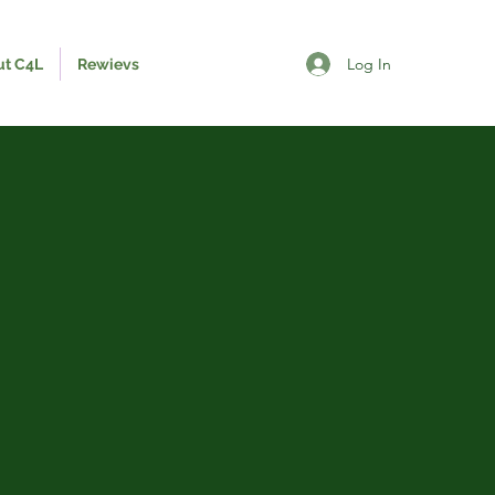
Log In
ut C4L
Rewievs