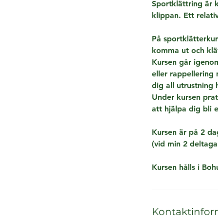
Sportklättring är 
klippan. Ett rela
På sportklätterku
komma ut och klät
Kursen går igenom
eller rappellering
dig all utrustning
Under kursen prata
att hjälpa dig bli 
Kursen är på 2 da
(vid min 2 deltag
Kursen hålls i Boh
Kontaktinfor