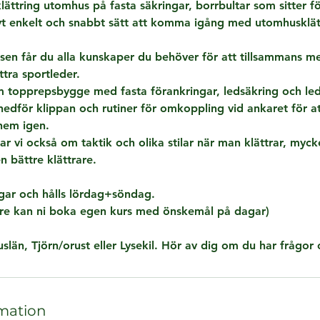
klättring utomhus på fasta säkringar, borrbultar som sitter f
tivt enkelt och snabbt sätt att komma igång med utomhusklät
rsen får du alla kunskaper du behöver för att tillsammans 
tra sportleder.
 topprepsbygge med fasta förankringar, ledsäkring och ledk
 nedför klippan och rutiner för omkoppling vid ankaret för 
 hem igen.
r vi också om taktik och olika stilar när man klättrar, myck
en bättre klättrare.
gar och hålls lördag+söndag.
are kan ni boka egen kurs med önskemål på dagar)
uslän, Tjörn/orust eller Lysekil. Hör av dig om du har frågor 
mation