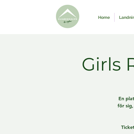
Home
Landni
Girls
En plat
för sig
Ticke