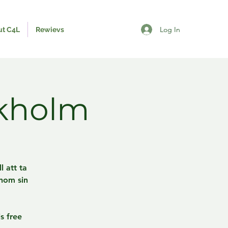
Log In
ut C4L
Rewievs
ckholm
l att ta
inom sin
s free