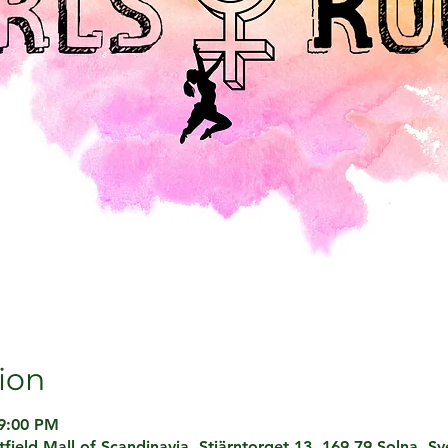
ion
 9:00 PM
ield Mall of Scandinavia, Stjärntorget 13, 169 79 Solna, Sv