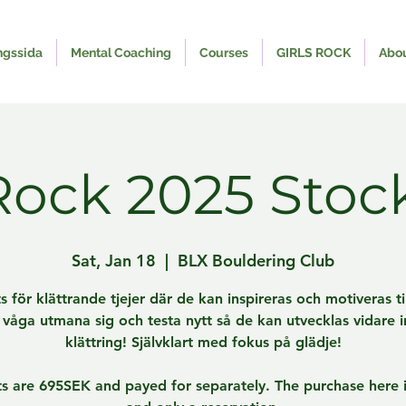
ngssida
Mental Coaching
Courses
GIRLS ROCK
Abo
 Rock 2025 Sto
Sat, Jan 18
  |  
BLX Bouldering Club
s för klättrande tjejer där de kan inspireras och motiveras til
, våga utmana sig och testa nytt så de kan utvecklas vidare 
klättring! Självklart med fokus på glädje!
ts are 695SEK and payed for separately. The purchase here i