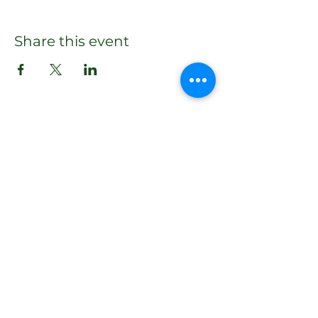
Share this event
Email
daniela@climbing4life.com
Follow
©2021 av Climbing4Life. Skapat med Wix.com