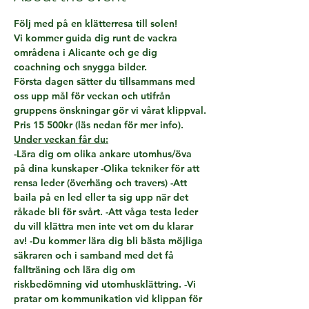
Följ med på en klätterresa till solen!
Vi kommer guida dig runt de vackra 
områdena i Alicante och ge dig 
coachning och snygga bilder.
Första dagen sätter du tillsammans med 
oss upp mål för veckan och utifrån 
gruppens önskningar gör vi vårat klippval.
Pris 15 500kr (läs nedan för mer info).
Under veckan får du:
-Lära dig om olika ankare utomhus/öva 
på dina kunskaper -Olika tekniker för att 
rensa leder (överhäng och travers) -Att 
baila på en led eller ta sig upp när det 
råkade bli för svårt. -Att våga testa leder 
du vill klättra men inte vet om du klarar 
av! -Du kommer lära dig bli bästa möjliga 
säkraren och i samband med det få 
fallträning och lära dig om 
riskbedömning vid utomhusklättring. -Vi 
pratar om kommunikation vid klippan för 