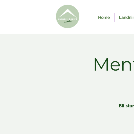
Home
Landni
Ment
Bli sta