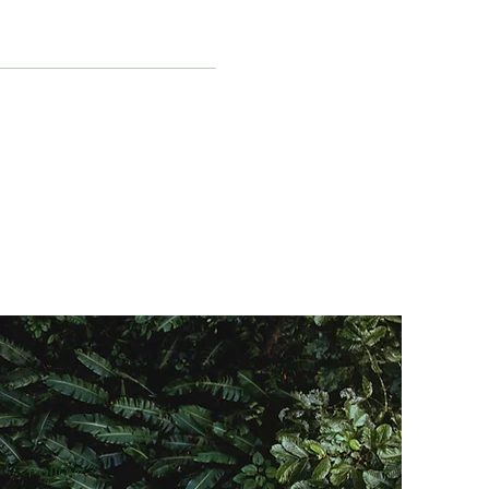
nt som kommer utveckla
ll nästa session.
älla frågor. Jag kommer
dela dina upplevelser
Follow