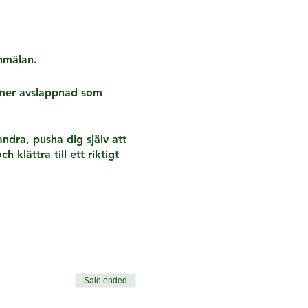
anmälan.
 mer avslappnad som
andra, pusha dig själv att
 klättra till ett riktigt
är det är svårt eller
 som tillåter dig att
Sale ended