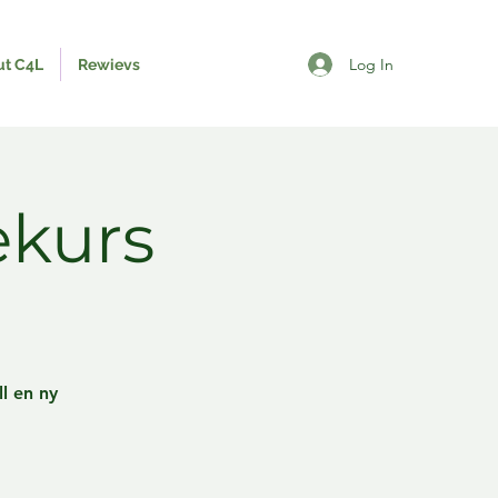
Log In
ut C4L
Rewievs
ekurs
ll en ny