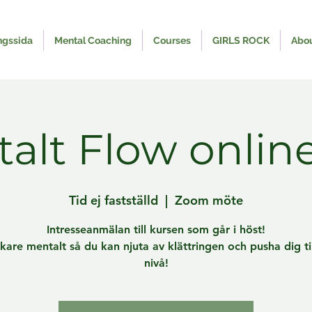
ngssida
Mental Coaching
Courses
GIRLS ROCK
Abo
alt Flow onlin
Tid ej fastställd
  |  
Zoom möte
Intresseanmälan till kursen som går i höst!
rkare mentalt så du kan njuta av klättringen och pusha dig ti
nivå!