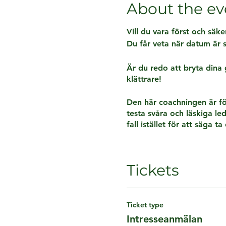
About the ev
Vill du vara först och säk
Du får veta när datum är s
Är du redo att bryta din
klättrare!
Den här coachningen är för
testa svåra och läskiga lede
fall istället för att säga ta 
Klättring handlar till stör
Att ha förmågan att kunna 
Tickets
läskigt är en viktig nyckel
För att lyckas krävs bra m
klättra lugnt, medvetet oc
Ticket type
Intresseanmälan