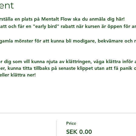
ent
erställa en plats på Mentalt Flow ska du anmäla dig här!
att och får en "early bird" rabatt när kursen är öppen för 
a gamla mönster för att kunna bli modigare, bekvämare och
 dig som vill kunna njuta av klättringen, våga klättra inför 
r, kunna titta tillbaks på senaste klippet utan att få panik och
eller klättra ner!
sta delen om våran mentala styrka och kontroll.
slappna av, andas och behålla fokus på våran uppgift även n
 för att kunna utvecklas inom klättringen.
ål, träning och uthållighet! Du måste bygga nya hjärnmuskler
h ha en positiv upplevelse - Det är det jag hjälper dig med!
Price
SEK 0.00